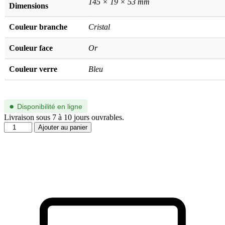
145 × 19 × 53 mm
Dimensions
Couleur branche
Cristal
Couleur face
Or
Couleur verre
Bleu
●
Disponibilité en ligne
Livraison sous 7 à 10 jours ouvrables.
quantité
Ajouter au panier
de
SL
747-
010