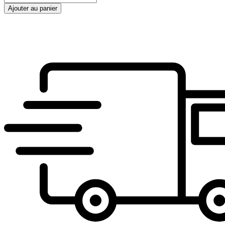
de
Ajouter au panier
SL
761-
001