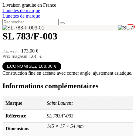
Aller
Livraison gratuite en France
au
Lunettes de marque
contenu
Lunettes de marque
0
SL 783/F-003
173,00
€
Prix magasin :
281 €
ÉCONOMISEZ 108,00 €
Construction fine en acétate avec corner angle. ajustement asiatique.
Informations complémentaires
Marque
Saint Laurent
Référence
SL 783/F-003
145 × 17 × 54 mm
Dimensions