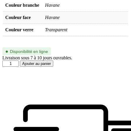
Couleur branche
Havane
Couleur face
Havane
Couleur verre
Transparent
●
Disponibilité en ligne
Livraison sous 7 à 10 jours ouvrables.
quantité
Ajouter au panier
de
SL
783/F-
003