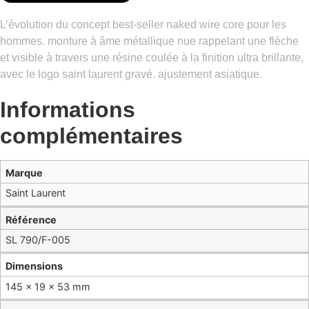
L’évolution du concept best-seller naked wire core pour les
hommes. monture à âme métallique nue rappelant une flèche
et visible à travers une résine coulée à la finition ultra brillante,
avec le logo saint laurent gravé. ajustement asiatique.
Informations
complémentaires
Marque
Saint Laurent
Référence
SL 790/F-005
Dimensions
145 × 19 × 53 mm