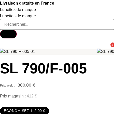
Aller
Livraison gratuite en France
au
Lunettes de marque
contenu
Lunettes de marque
0
SL 790/F-005
300,00
€
Prix magasin :
412 €
ÉCONOMISEZ 112,00 €