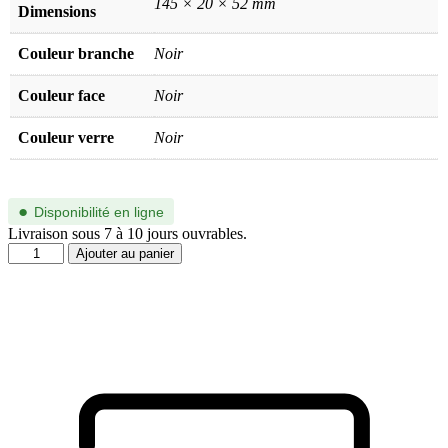
145 × 20 × 52 mm
Dimensions
Couleur branche
Noir
Couleur face
Noir
Couleur verre
Noir
●
Disponibilité en ligne
Livraison sous 7 à 10 jours ouvrables.
quantité
Ajouter au panier
de
SL
799-
001