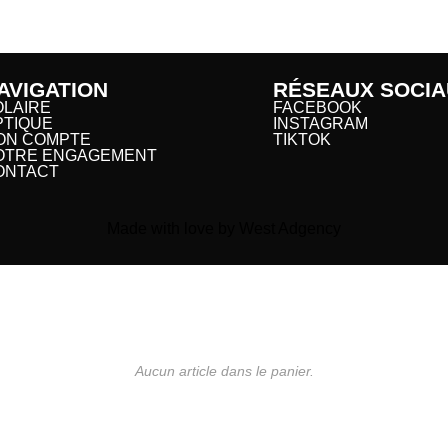
AVIGATION
RÉSEAUX SOCIA
OLAIRE
FACEBOOK
PTIQUE
INSTAGRAM
ON COMPTE
TIKTOK
OTRE ENGAGEMENT
ONTACT
Made with love by West Adgency
Aucun article dans le panier.