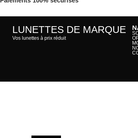
Paiements 100% sécurisés
LUNETTES DE MARQUE
N
S
Vos lunettes à prix réduit
O
M
N
C