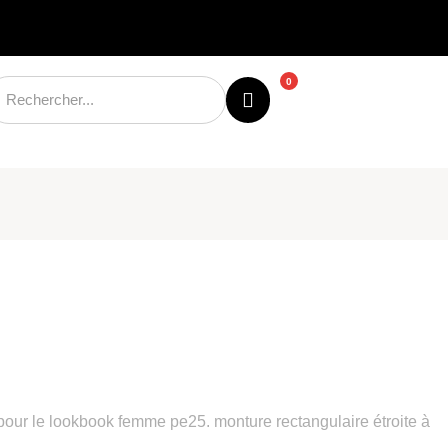
0
pour le lookbook femme pe25. monture rectangulaire étroite à