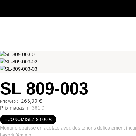
SL 809-003
263,00
€
Prix magasin :
361 €
ÉCONOMISEZ 98,00 €
Monture épaisse en acétate avec des tenons délicatement incurv
l’esprit féminin.