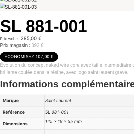
SL 881-001
285,00
€
Prix magasin :
392 €
ÉCONOMISEZ 107,00 €
Évolution du concept naked wire core avec taille intermédiaire d
brillante coulée dans la résine, avec logo saint laurent gravé.
Informations complémentair
Marque
Saint Laurent
Référence
SL 881-001
145 × 18 × 55 mm
Dimensions