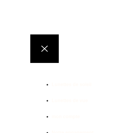
LUNETTES DE MARQ
Lunettes de soleil
Lunettes de vue
mon compte
Notre engagement