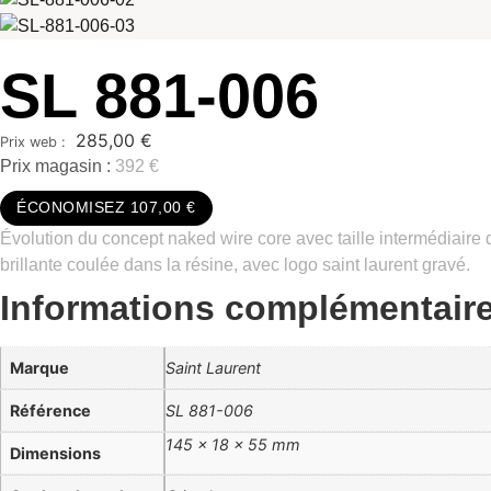
SL 881-006
285,00
€
Prix magasin :
392 €
ÉCONOMISEZ 107,00 €
Évolution du concept naked wire core avec taille intermédiaire d
brillante coulée dans la résine, avec logo saint laurent gravé.
Informations complémentair
Marque
Saint Laurent
Référence
SL 881-006
145 × 18 × 55 mm
Dimensions