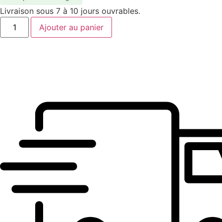
Livraison sous 7 à 10 jours ouvrables.
quantité
Ajouter au panier
de
SL
881
OPT-
004