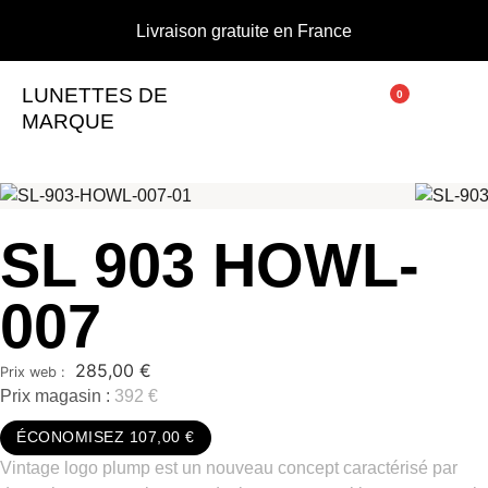
Livraison gratuite en France
LUNETTES DE
0
MARQUE
SL 903 HOWL-
007
285,00
€
Prix magasin :
392 €
ÉCONOMISEZ 107,00 €
Vintage logo plump est un nouveau concept caractérisé par