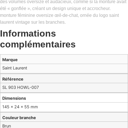
des volumes oversize et audacieux, comme si la monture avait
été « gonflée », créant un design unique et accrocheur.
monture féminine oversize œil-de-chat, ornée du logo saint
laurent vintage sur les branches.
Informations
complémentaires
Marque
Saint Laurent
Référence
SL 903 HOWL-007
Dimensions
145 × 24 × 55 mm
Couleur branche
Brun