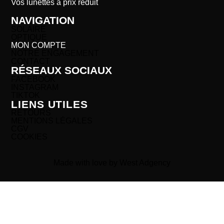
Vos lunettes à prix réduit
NAVIGATION
SOLAIRE
OPTIQUE
MON COMPTE
NOTRE ENGAGEMENT
CONTACT
RÉSEAUX SOCIAUX
FACEBOOK
INSTAGRAM
TIKTOK
LIENS UTILES
RETOURS
MENTIONS LÉGALES
CGV
COOKIES
Made with love by West Adgency