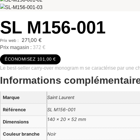
SL M156-001
271,00
€
Prix magasin :
372 €
ÉCONOMISEZ 101,00 €
Le best-seller carry-over monogram m se caractérise par une c
Informations complémentair
Marque
Saint Laurent
Référence
SL M156-001
140 × 20 × 52 mm
Dimensions
Couleur branche
Noir