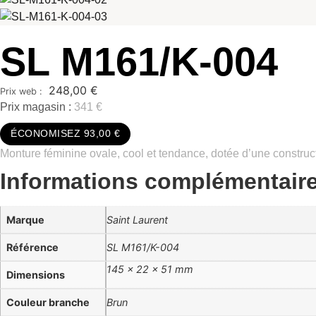
SL M161/K-004
248,00
€
Prix magasin :
341 €
ÉCONOMISEZ 93,00 €
Monture féminine ovale, cool et tendance, dotée d’une construct
Informations complémentair
Marque
Saint Laurent
Référence
SL M161/K-004
145 × 22 × 51 mm
Dimensions
Couleur branche
Brun