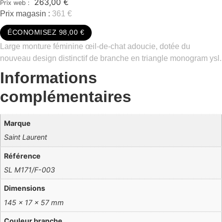
263,00
€
Prix magasin :
361 €
ÉCONOMISEZ 98,00 €
Large monture féminine œil-de-chat adoucie, dotée du
nouveau design distinctif de branche en triangle monogram ysl.
Informations
complémentaires
Marque
Saint Laurent
Référence
SL M171/F-003
Dimensions
145 × 17 × 57 mm
Couleur branche