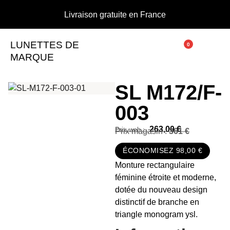
Livraison gratuite en France
LUNETTES DE
0
MARQUE
SL M172/F-
003
263,00
€
Prix magasin :
361 €
ÉCONOMISEZ 98,00 €
Monture rectangulaire
féminine étroite et moderne,
dotée du nouveau design
distinctif de branche en
triangle monogram ysl.