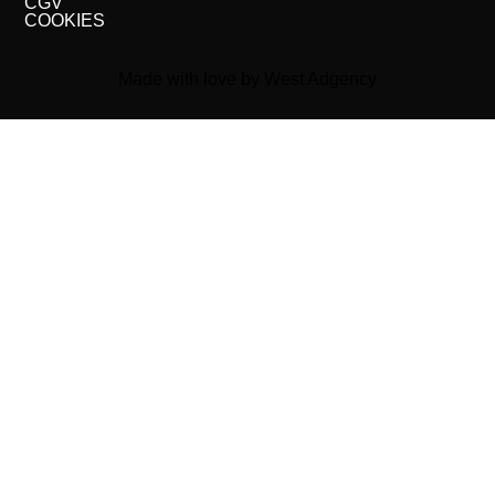
CGV
COOKIES
Made with love by West Adgency