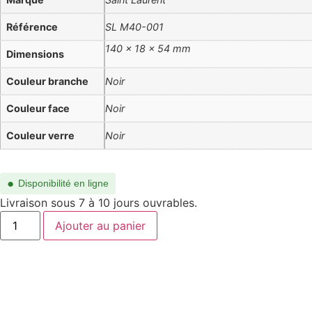
Référence
SL M40-001
140 × 18 × 54 mm
Dimensions
Couleur branche
Noir
Couleur face
Noir
Couleur verre
Noir
●
Disponibilité en ligne
Livraison sous 7 à 10 jours ouvrables.
quantité
Ajouter au panier
de
SL
M40-
001