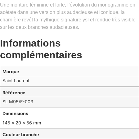
Une monture féminine et forte, l’évolution du monogramme en
acétate dans une version plus audacieuse et iconique. la
charnière revêt la mythique signature ysl et rendue très visible
sur les deux branches audacieuses.
Informations
complémentaires
Marque
Saint Laurent
Référence
SL M95/F-003
Dimensions
145 × 20 × 56 mm
Couleur branche