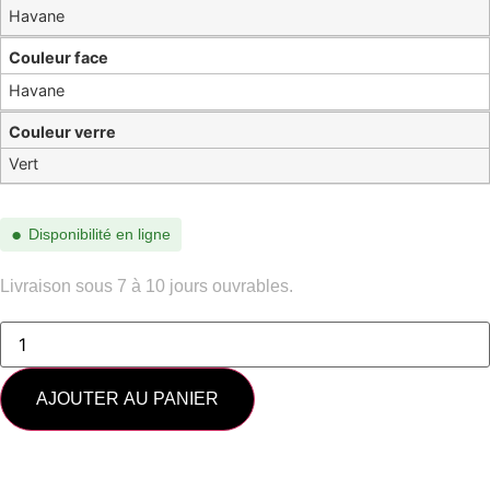
Havane
Couleur face
Havane
Couleur verre
Vert
●
Disponibilité en ligne
Livraison sous 7 à 10 jours ouvrables.
quantité
de
SL
M95/F-
003
AJOUTER AU PANIER