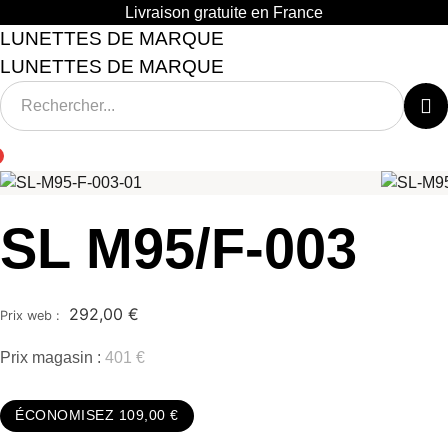
Aller
Livraison gratuite en France
au
LUNETTES DE MARQUE
contenu
LUNETTES DE MARQUE
SL M95/F-003
292,00
€
Prix magasin :
401 €
ÉCONOMISEZ 109,00 €