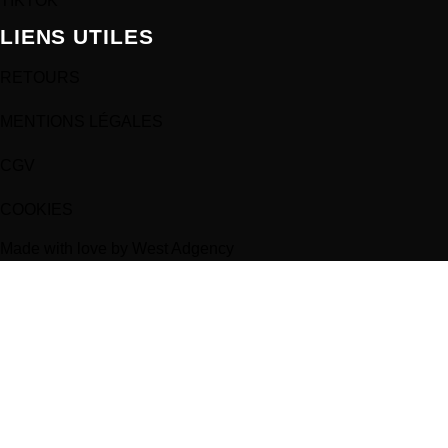
TIKTOK
LIENS UTILES
RETOURS
MENTIONS LÉGALES
CGV
COOKIES
Made with love by West Adgency